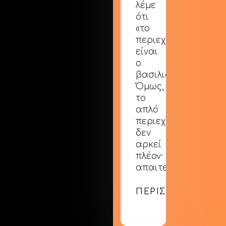
λέμε
ότι
«το
περιεχόμενο
είναι
ο
βασιλιάς».
Όμως,
το
απλό
περιεχόμενο
δεν
αρκεί
πλέον·
απαιτείται…
ΠΕΡΙΣΣΟΤΕΡΑ