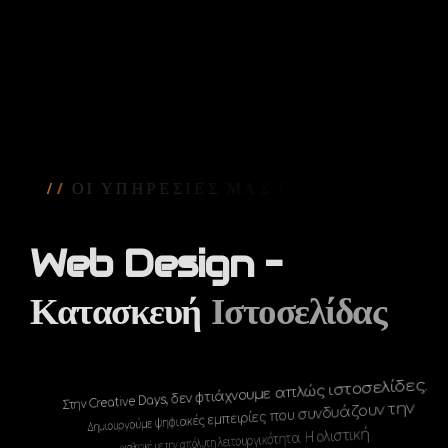
/
/
Ο
Ι
Υ
Π
Η
Ρ
Ε
Σ
Ι
Ε
Σ
Μ
Α
Σ
Γ
Ι
Α
Τ
Η
Δ
Η
Μ
Ι
Ο
Υ
Ρ
Γ
Ι
Α
Ι
Σ
Τ
Ο
Σ
Ε
Λ
Ι
Δ
Ω
Ν
Web
Design
–
Κατασκευή
Ιστοσελίδας
Στην Creative Days, δεν φτιάχνουμε απλώς ιστοσελίδες.
Δημιουργούμε ψηφιακές εμπειρίες που συνδυάζουν την
αισθητική με την απόλυτη λειτουργικότητα. Η ολιστική