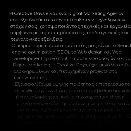
Η Creative Days είναι ένα Digital Marketing Agency,
που εξειδικεύεται στην επίτευξη των τεχνολογικών
στόχων σας, χρησιμοποιώντας τεχνικές και εργαλεία
σύμφωνα με τις πιο πρόσφατες προδιαγραφές και
τεχνολογικές εξελίξεις.
Οι κύριοι τομείς δραστηριότητάς μας είναι το Search
engine optimization (SEO), το Web design και Web
Development, η ανάπτυξη mobile εφαρμογών και το
Digital Marketing Η Creative Days, έχει μεγάλο αριθμό
ολοκληρωμένων και πετυχημένων projects στο
ενεργητικό της.
Εξασφαλίζουμε υψηλής ποιότητας αποτελέσματα
σε κάθε έργο, ανεξάρτητα από τον βαθμό δυσκολίας
ή πολυπλοκότητας. Ακόμα πιο σημαντική είναι η
στενή συνεργασία της ομάδας μας με εσάς κατά την
φάση του σχεδιασμού και της υλοποίησης κάθε
project. Με αυτό τον τρόπο εξασφαλίζουμε ότι το
τελικό αποτέλεσμα θα είναι αυτό ακριβώς που
επιθυμήτε.