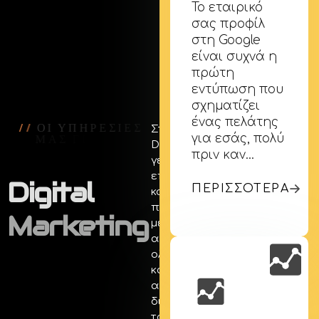
Το εταιρικό
σας προφίλ
στη Google
είναι συχνά η
πρώτη
εντύπωση που
σχηματίζει
ένας πελάτης
/
/
Ο
Ι
Υ
Π
Η
Ρ
Ε
Σ
Ι
Ε
Σ
Στην Creative Days, το
Μ
Α
Σ
Γ
Ι
Α
Τ
Η
για εσάς, πολύ
Digital Marketing είναι η
Δ
Ι
Α
Φ
Η
Μ
Ι
Σ
Η
πριν καν…
γέφυρα που συνδέει την
επιχείρησή σας με το
Digital
ΠΕΡΙΣΣΟΤΕΡΑ
κοινό της. Δεν
περιοριζόμαστε σε
Marketing
μεμονωμένες ενέργειες,
αλλά σχεδιάζουμε
ολοκληρωμένες
καμπάνιες που
αξιοποιούν κάθε
διαθέσιμο κανάλι — από
τα social media και τις