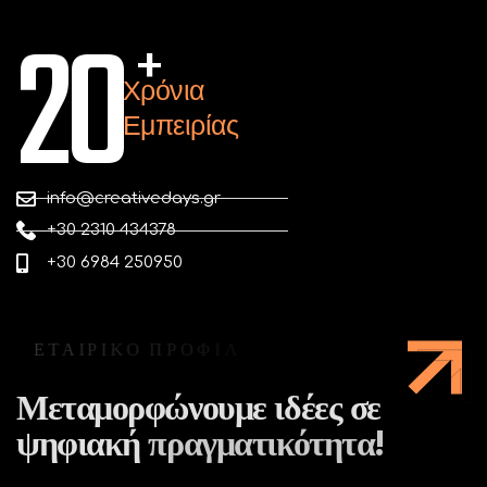
20
+
Χρόνια
Εμπειρίας
info@creativedays.gr
+30 2310 434378
+30 6984 250950
Ε
Τ
Α
Ι
Ρ
Ι
Κ
Ο
Π
Ρ
Ο
Φ
Ι
Λ
Μεταμορφώνουμε
ιδέες
σε
ψηφιακή
πραγματικότητα!