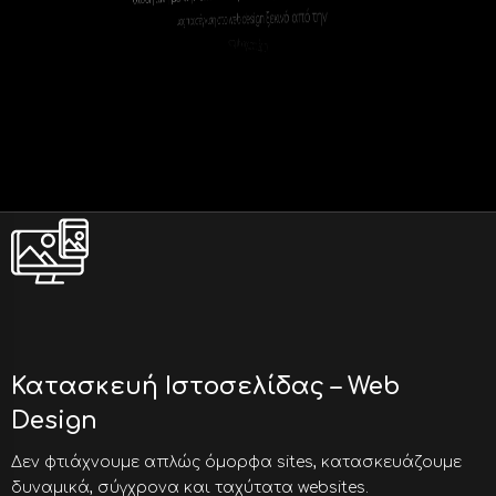
μας προσέγγιση στο web design ξεκινά από την
κατανόηση του brand σας και φτάνει μέχρι την
παραμικρή λεπτομέρεια της εμπειρίας χρήστη (UX),
διασφαλίζοντας ένα αποτέλεσμα που εντυπωσιάζει
και μετατρέπει τους επισκέπτες σε πελάτες.
Κατασκευή Ιστοσελίδας – Web
Design
Δεν φτιάχνουμε απλώς όμορφα sites, κατασκευάζουμε
δυναμικά, σύγχρονα και ταχύτατα websites.