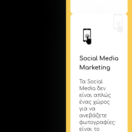
Social Media
Marketing
Τα Social
Media δεν
είναι απλώς
ένας χώρος
για να
ανεβάζετε
φωτογραφίες·
είναι το