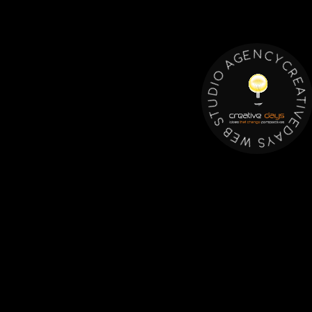
C
Y
R
C
E
N
A
T
E
I
G
V
A
E
D
O
A
I
D
Y
S
U
T
W
S
E
B