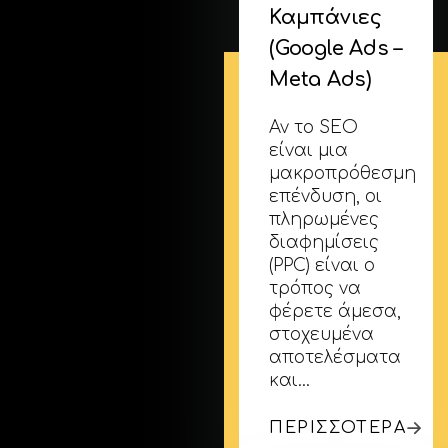
Καμπάνιες
(Google Ads –
Meta Ads)
Αν το SEO
είναι μια
μακροπρόθεσμη
επένδυση, οι
πληρωμένες
διαφημίσεις
(PPC) είναι ο
τρόπος να
φέρετε άμεσα,
στοχευμένα
αποτελέσματα
και…
ΠΕΡΙΣΣΟΤΕΡΑ