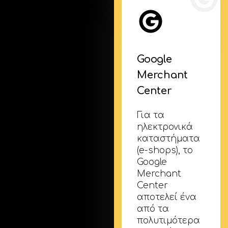
Google
Merchant
Center
Για τα
ηλεκτρονικά
καταστήματα
(e-shops), το
Google
Merchant
Center
αποτελεί ένα
από τα
πολυτιμότερα