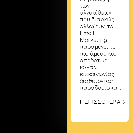
των
αλγορίθμων
που διαρκώς
αλλάζουν, το
Email
Marketing
παραμένει το
πιο άμεσο και
αποδοτικό
κανάλι
επικοινωνίας,
διαθέτοντας
παραδοσιακά…
ΠΕΡΙΣΣΟΤΕΡΑ