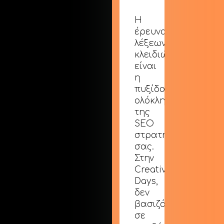
Η
έρευνα
λέξεων-
κλειδιών
είναι
η
πυξίδα
ολόκληρης
της
SEO
στρατηγικής
σας.
Στην
Creative
Days,
δεν
βασιζόμαστε
σε