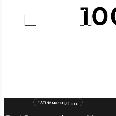
10
Ικανοποιημέν
Γ
Ι
Α
Τ
Ι
Ν
Α
Μ
Α
Σ
Ε
Π
Ι
Λ
Ε
Ξ
Ε
Τ
Ε
;