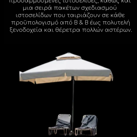
προσαρμοσμένες ιστοσελίδες, καθώς και
μια σειρά πακέτων σχεδιασμού
Facebook
ιστοσελίδων που ταιριάζουν σε κάθε
προϋπολογισμό από B & B έως πολυτελή
ξενοδοχεία και θέρετρα πολλών αστέρων.
Instagram
LinkedIn
info@creativedays.gr
Ι.ΤΣΑΛΟΥΧΊΔΗ 16-20, ΘΕΣΣΑΛΟΝΊΚΗ 54248