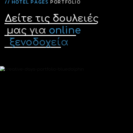
/
/
H
O
T
E
L
P
A
G
E
S
P
O
R
T
F
O
L
I
O
Δ
ε
ί
τ
ε
τ
ι
ς
δ
ο
υ
λ
ε
ι
έ
ς
μ
α
ς
γ
ι
α
o
n
l
i
n
e
ξ
ε
ν
ο
δ
ο
χ
ε
ί
α