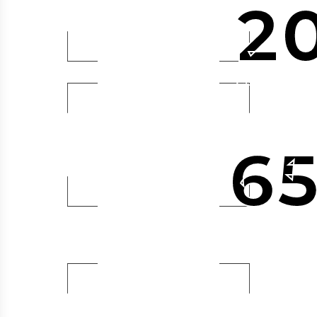
2
Custom Λει
6
Αύξηση Κρ