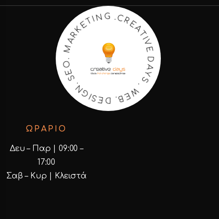
R
E
C
A
.
T
G
I
V
N
E
I
T
D
E
A
K
Y
R
S
A
M
.
W
.
O
E
B
E
.
S
D
.
E
N
S
G
I
ΩΡΑΡΙΟ
Δευ – Παρ | 09:00 –
17:00
Σαβ – Κυρ | Κλειστά