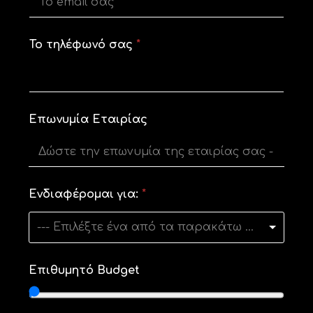
Το τηλέφωνό σας
*
Επωνυμία Εταιρίας
τ
Ενδιαφέρομαι για:
*
η
λ
έ
--- Επιλέξτε ένα από τα παρακάτω ---
φ
ω
ν
Επιθυμητό Budget
ό
*
Τ