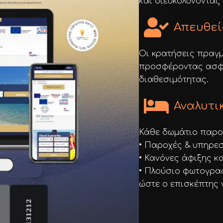
και διευκολύνοντας 
Απευθεί
Οι κρατήσεις πραγμ
προσφέροντας ασφά
διαθεσιμότητας.
Αναλυτι
Κάθε δωμάτιο παρου
• Παροχές & υπηρεσ
• Κανόνες άφιξης κ
• Πλούσιο φωτογραφ
ώστε ο επισκέπτης ν