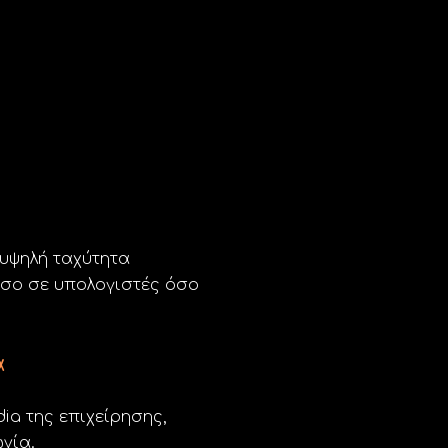
η
 υψηλή ταχύτητα
σο σε υπολογιστές όσο
α
ia της επιχείρησης,
νία.