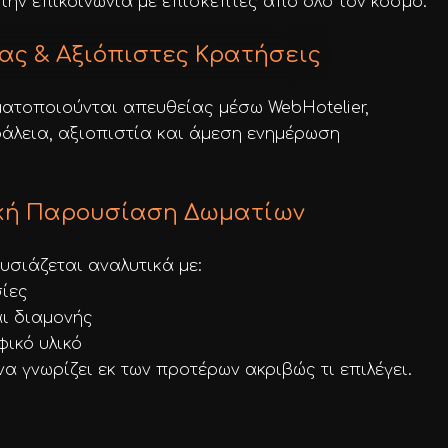
την επικοινωνία με επισκέπτες από όλο τον κόσμο.
ας & Αξιόπιστες Κρατήσεις
ατοποιούνται απευθείας μέσω WebHotelier,
λεια, αξιοπιστία και άμεση ενημέρωση
κή Παρουσίαση Δωματίων
σιάζεται αναλυτικά με:
ίες
αι διαμονής
ικό υλικό
α γνωρίζει εκ των προτέρων ακριβώς τι επιλέγει.