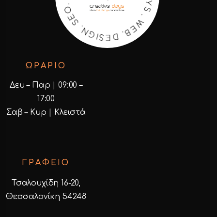
E
K
B
R
.
A
D
M
E
S
.
I
O
G
E
N
S
.
ΩΡΑΡΙΟ
Δευ – Παρ | 09:00 –
17:00
Σαβ – Κυρ | Κλειστά
ΓΡΑΦΕΙΟ
Τσαλουχίδη 16-20,
Θεσσαλονίκη 54248