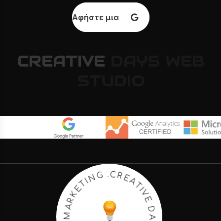
Αφήστε μια κριτική
CREATIVE
DAYS
WEB
STUDIO
T
I
A
V
E
E
R
D
C
A
.
Y
G
S
N
.
I
T
W
E