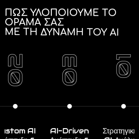
ΠΩΣ
ΥΛΟΠΟΙΟΥΜΕ
ΤΟ
ΟΡΑΜΑ
ΣΑΣ
ΜΕ
ΤΗ
ΔΥΝΑΜΗ
ΤΟΥ
AI
02
03
01
ustom AI
AI-Driven
Στρατηγική