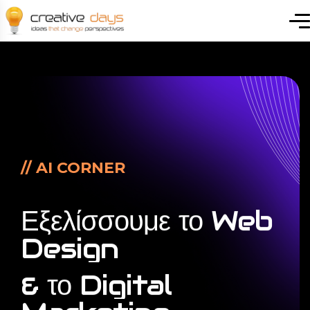
// AI CORNER
Εξελίσσουμε
το
Web
Design
&
το
Digital