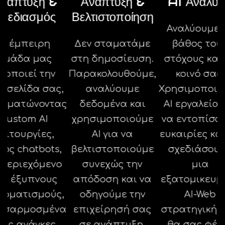
νάπτυξη &
Ανάπτυξη &
AI Ανάλυ
Σχεδιασμός
Βελτιστοποίηση
Αναλύουμε 
Η έμπειρη
Δεν σταματάμε
βάθος του
ομάδα μας
στη δημοσίευση.
στόχους και
λοποιεί την
Παρακολουθούμε,
κοινό σας.
τοσελίδα σας,
αναλύουμε
Χρησιμοποιο
σωματώνοντας
δεδομένα και
AI εργαλεία 
custom AI
χρησιμοποιούμε
να εντοπίσο
λειτουργίες,
AI για να
ευκαιρίες κα
ως chatbots,
βελτιστοποιούμε
σχεδιάσου
 περιεχόμενο
συνεχώς την
μια
αι έξυπνους
απόδοση και να
εξατομικευμ
τοματισμούς,
οδηγούμε την
AI-Web
οσαρμοσμένα
επιχείρησή σας
στρατηγική 
τις ανάγκες
σε ανάπτυξη.
θα σας φέρ