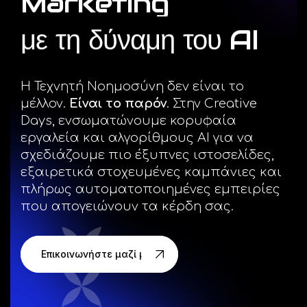
Marketing
Facebook
με
τη
δύναμη
του
AI
Instagram
Η Τεχνητή Νοημοσύνη δεν είναι το
μέλλον.
Είναι το παρόν
. Στην Creative
LinkedIn
Days, ενσωματώνουμε κορυφαία
εργαλεία και αλγορίθμους AI για να
σχεδιάζουμε πιο έξυπνες ιστοσελίδες,
εξαιρετικά στοχευμένες καμπάνιες και
info@creativedays.gr
πλήρως αυτοματοποιημένες εμπειρίες
που απογειώνουν τα κέρδη σας.
Ι.ΤΣΑΛΟΥΧΊΔΗ 16-20, ΘΕΣΣΑΛΟΝΊΚΗ 54248
Επικοινωνήστε μαζί μας