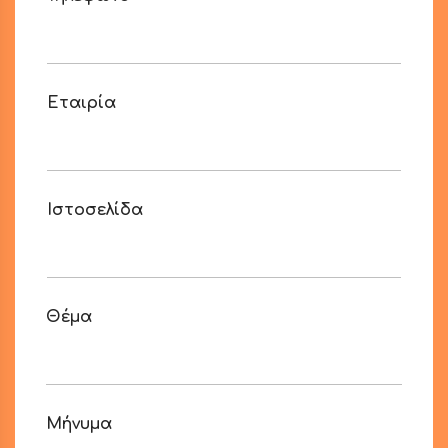
Εταιρία
Ιστοσελίδα
Θέμα
Τ
Μήνυμα
η
λ