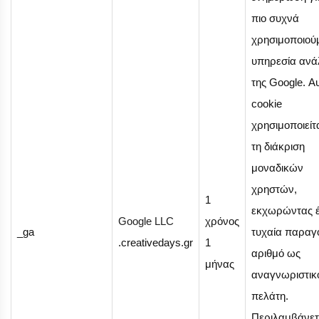
πιο συχνά
χρησιμοποιού
υπηρεσία ανά
της Google. Α
cookie
χρησιμοποιείτα
τη διάκριση
μοναδικών
χρηστών,
1
εκχωρώντας 
Google LLC
χρόνος
_ga
τυχαία παραγ
.creativedays.gr
1
αριθμό ως
μήνας
αναγνωριστικ
πελάτη.
Περιλαμβάνετ