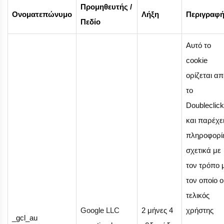
Προμηθευτής /
Ονοματεπώνυμο
Λήξη
Περιγραφ
Πεδίο
Αυτό το
cookie
ορίζεται α
το
Doubleclick
και παρέχε
πληροφορί
σχετικά με
τον τρόπο 
τον οποίο ο
τελικός
Google LLC
2 μήνες 4
χρήστης
_gcl_au