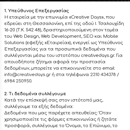
Facebook
1. Υπεύθυνος Επεξεργασίας
Η εταιρεία με την επωνυμία «Creative Days», που
εδρεύει στη Θεσσαλονίκη, επί της οδού Ι. Τσαλουχίδη
Instagram
16-20 (Τ.Κ. 542 48), δραστηριοποιούμενη στον τομέα
του Web Design, Web Development, SEO και Mobile
Solutions (εφεξής «Εταιρεία»), ενεργεί ως Υπεύθυνος
LinkedIn
Επεξεργασίας για τα προσωπικά δεδομένα που
συλλέγονται μέσω του ιστοτόπου creativedays.gr. Για
οποιοδήποτε ζήτημα αφορά την προστασία
δεδομένων, μπορείτε να επικοινωνείτε στο email:
info@creativedays.gr
ή στα τηλέφωνα
2310 434378
/
info@creativedays.gr
6984 250950
.
2. Τι δεδομένα συλλέγουμε
Κατά την επίσκεψή σας στον ιστότοπό μας,
Ι.ΤΣΑΛΟΥΧΊΔΗ 16-20, ΘΕΣΣΑΛΟΝΊΚΗ 54248
συλλέγουμε τα εξής δεδομένα:
Δεδομένα που μας παρέχετε απευθείας: Όταν
χρησιμοποιείτε τις φόρμες επικοινωνίας ή ζητάτε
προσφορά, συλλέγουμε το Όνομα, το Επώνυμο, το