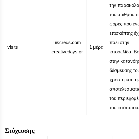
την παρακολ
του αριθμού 
φορές που έν
επισκέπτης έχ
lluiscreus.com
πάει στην
visits
1 μέρα
creativedays.gr
ιστοσελίδα. Β
στην κατανόη
δέσμευσης το
χρήστη και τη
αποτελεσματι
του περιεχομ
του ιστότοπου
Στόχευσης