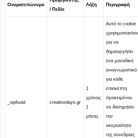
Ονοματεπώνυμο
Λήξη
Περιγραφή
/ Πεδίο
Αυτό το cookie
χρησιμοποιείται
για να
δημιουργήσει
ένα μοναδικό
αναγνωριστικό
για κάθε
1
επισκέπτη
χρόνος
προκειμένου
_wpfuuid
creativedays.gr
1
να διατηρήσει
μήνας
την
ακεραιότητα
της συνεδρίας