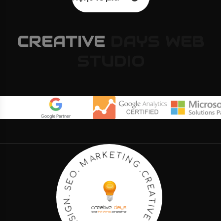
CREATIVE
DAYS
WEB
STUDIO
N
I
T
G
E
K
.
C
R
R
A
E
M
A
T
.
O
I
V
E
E
S
D
.
N
A