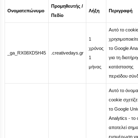
Προμηθευτής /
Ονοματεπώνυμο
Λήξη
Περιγραφή
Πεδίο
Αυτό το cooki
1
χρησιμοποιείτ
χρόνος
το Google Anal
_ga_RX08XD5H45
.creativedays.gr
1
για τη διατήρη
μήνας
κατάστασης
περιόδου σύν
Αυτό το όνομ
cookie σχετίζε
το Google Uni
Analytics - το
αποτελεί σημα
ενημέρωση γι