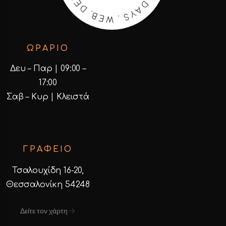
Y
G
S
I
S
.
E
W
D
E
.
B
ΩΡΑΡΙΟ
Δευ – Παρ | 09:00 –
17:00
Σαβ – Κυρ | Κλειστά
ΓΡΑΦΕΙΟ
Τσαλουχίδη 16-20,
Θεσσαλονίκη 54248
Δείτε τον χάρτη