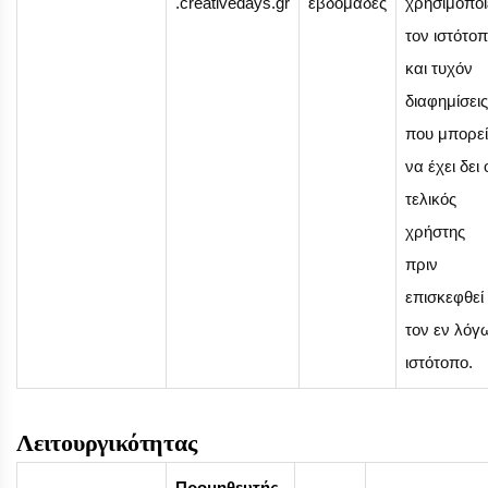
.creativedays.gr
εβδομάδες
χρησιμοποι
τον ιστότο
και τυχόν
διαφημίσεις
που μπορεί
να έχει δει 
τελικός
χρήστης
πριν
επισκεφθεί
τον εν λόγ
ιστότοπο.
Λειτουργικότητας
Προμηθευτής