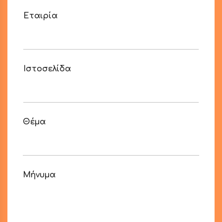
Εταιρία
Ιστοσελίδα
Θέμα
Ε
Μήνυμα
τ
α
ι
ρ
ί