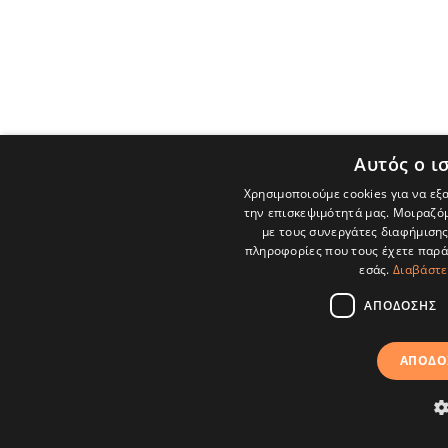
Αυτός ο ι
Χρησιμοποιούμε cookies για να εξ
την επισκεψιμότητά μας. Μοιραζόμ
με τους συνεργάτες διαφήμισης 
πληροφορίες που τους έχετε παρά
εσάς.
Διαβάστε
ΑΠΌΔΟΣΗΣ
ΑΠΟΔΟ