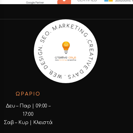
K
E
R
T
A
I
M
N
G
.
O
.
C
E
R
S
E
.
N
A
T
G
I
I
V
S
E
E
D
D
A
.
B
Y
E
S
W
.
ΩΡΑΡΙΟ
Δευ – Παρ | 09:00 –
17:00
Σαβ – Κυρ | Κλειστά