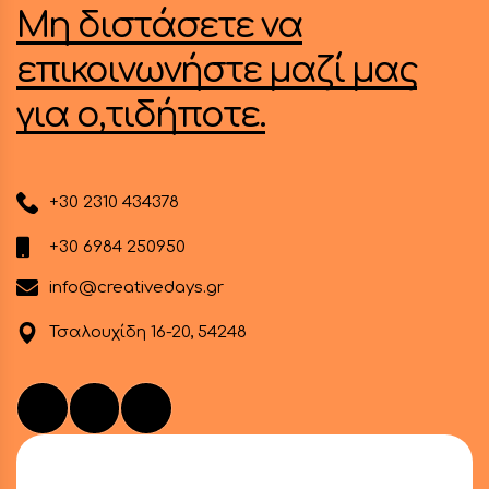
Μη διστάσετε να
Facebook
επικοινωνήστε μαζί μας
για ο,τιδήποτε.
Instagram
LinkedIn
+30 2310 434378
+30 6984 250950
info@creativedays.gr
info@creativedays.gr
Τσαλουχίδη 16-20, 54248
Ι.ΤΣΑΛΟΥΧΊΔΗ 16-20, ΘΕΣΣΑΛΟΝΊΚΗ 54248