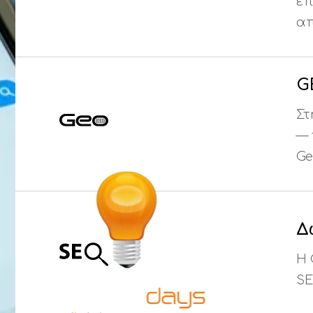
επ
Ι.ΤΣΑΛΟΥΧΊΔΗ 16-20, ΘΕΣΣΑΛΟΝΊΚΗ 54248
απ
G
Στ
— 
Ge
Δ
Η 
SE