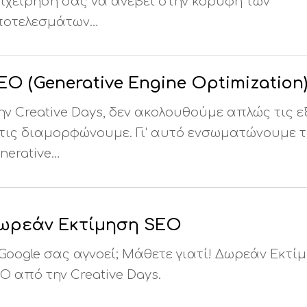
ιχείρησή σας να ανέβει στην κορυφή των
οτελεσμάτων…
EO (Generative Engine Optimization
ην Creative Days, δεν ακολουθούμε απλώς τις ε
τις διαμορφώνουμε. Γι' αυτό ενσωματώνουμε 
nerative…
ωρεάν Εκτίμηση SEO
Google σας αγνοεί; Μάθετε γιατί! Δωρεάν Εκτί
O από την Creative Days.