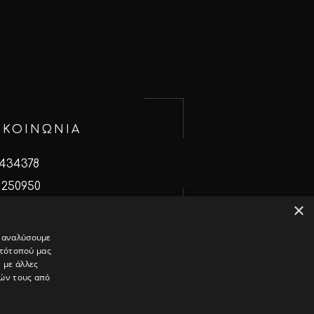
ΙΚΟΙΝΩΝΙΑ
 434378
 250950
×
ativedays.gr
α αναλύσουμε
στότοπού μας
 με άλλες
ιών τους από