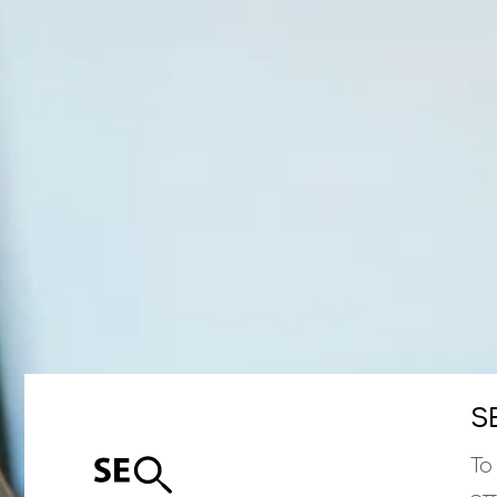
Facebook
Instagram
LinkedIn
info@creativedays.gr
+
(30) 2310
434378
+
S
Το