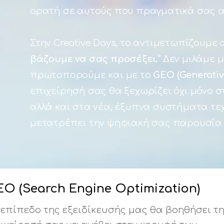
ορατή σε αυτούς που πραγματικά σας α
Στην Creative Days, το αντιμετωπίζουμε
βάζουμε να σας προσέξει.”
Δεν μιλάμε μ
πρωτοπορούμε και με το
GEO (Generativ
επιχείρησή σας θα ξεχωρίζει όχι μόνο 
αλλά και στα νέα, έξυπνα συστήματα τε
μετατρέπει την ψηφιακή σας παρουσία 
EO (Search Engine Optimization)
 επίπεδο της εξειδίκευσής μας θα βοηθήσει τη