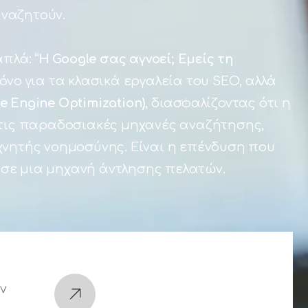
ναζητούν.
 απλά:
“Η Google σας αγνοεί; Εμείς τη
όνο για τα κλασικά εργαλεία του SEO, αλλά
e Engine Optimization)
, διασφαλίζοντας ότι η
στις παραδοσιακές μηχανές αναζήτησης,
χνητής νοημοσύνης. Είναι η επένδυση που
σε μια μηχανή άντλησης πελατών.
ν