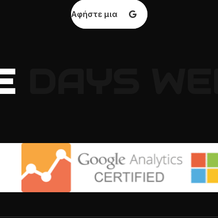
Αφήστε μια κριτική
E
DAYS
WE