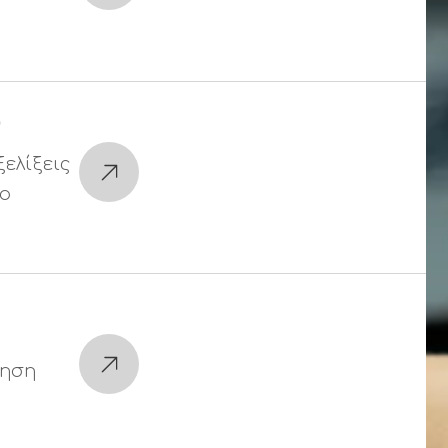
)
ξελίξεις
το
μηση