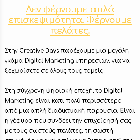
Δεν φέρνουμε απλά
Facebook
επισκεψιμότητα. Φέρνουμε
πελάτες.
Instagram
LinkedIn
Στην
Creative Days
παρέχουμε μια μεγάλη
γκάμα Digital Marketing υπηρεσιών, για να
ξεχωρίσετε σε όλους τους τομείς.
info@creativedays.gr
Στη σύγχρονη ψηφιακή εποχή, το Digital
Marketing είναι κάτι πολύ περισσότερο
από μια απλή διαδικτυακή παρουσία. Είναι
Ι.ΤΣΑΛΟΥΧΊΔΗ 16-20, ΘΕΣΣΑΛΟΝΊΚΗ 54248
η γέφυρα που συνδέει την επιχείρησή σας
με τους σωστούς πελάτες, τη σωστή