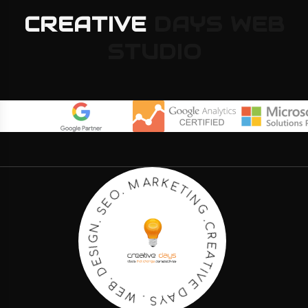
CREATIVE
DAYS
WEB
STUDIO
E
T
K
I
R
N
A
G
M
.
C
.
O
R
E
E
A
S
T
.
I
N
V
G
E
I
S
D
E
A
D
Y
S
.
B
.
E
W