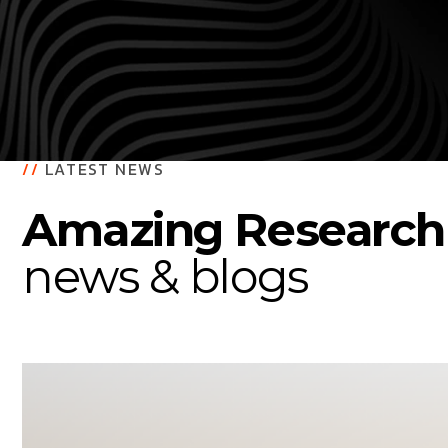
Facebook
Instagram
//
LATEST NEWS
LinkedIn
Amazing Research
news & blogs
info@creativedays.gr
+
(30) 2310
434378
+