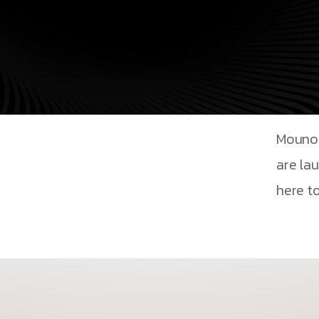
Mouno 
are la
here to