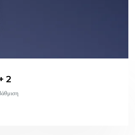
+ 2
βάθμιση