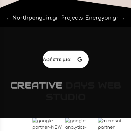
←
→
Northpenguin.gr
Projects
Energyon.gr
Αφήστε μια κριτική
CREATIVE
DAYS
WEB
STUDIO