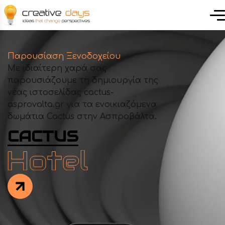
Παρουσίαση Ξενοδοχείου
Με ιδιαίτερη χαρά σας
παρουσιάζουμε τη δημιουργία της
νέας ιστοσελίδας cactus-
asprovalta.gr για τα ενοικιαζόμενα
δωμάτια Cactus στην Ασπροβάλτα.
CACTUS