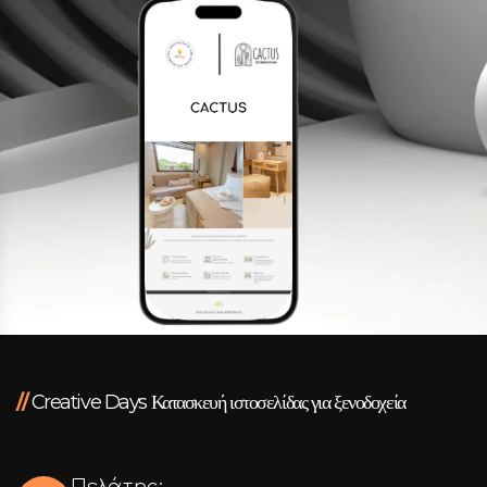
Facebook
Instagram
LinkedIn
info@creativedays.gr
Ι.ΤΣΑΛΟΥΧΊΔΗ 16-20, ΘΕΣΣΑΛΟΝΊΚΗ 54248
//
Creative Days Κατασκευή ιστοσελίδας για ξενοδοχεία