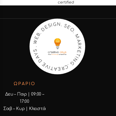
M
.
O
A
E
R
S
K
.
E
N
T
G
I
N
I
S
G
E
D
.
C
.
R
B
E
E
A
W
T
I
.
V
S
E
Y
A
D
ΩΡΑΡΙΟ
Δευ – Παρ | 09:00 –
17:00
Σαβ – Κυρ | Κλειστά