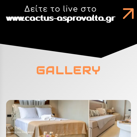
Δείτε το live στο
www.cactus-asprovalta.gr
GALLERY