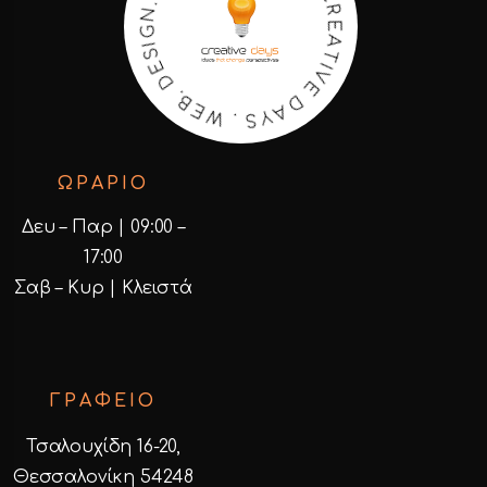
V
.
E
O
D
E
S
A
Y
.
N
S
G
.
I
W
S
E
E
D
B
.
ΩΡΑΡΙΟ
Δευ – Παρ | 09:00 –
17:00
Σαβ – Κυρ | Κλειστά
ΓΡΑΦΕΙΟ
Τσαλουχίδη 16-20,
Θεσσαλονίκη 54248