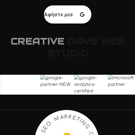
Αφήστε μια κριτική
CREATIVE
DAYS
WEB
STUDIO
N
G
I
T
.
C
E
R
K
E
R
A
A
T
M
I