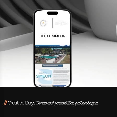
Facebook
Instagram
LinkedIn
info@creativedays.gr
Ι.ΤΣΑΛΟΥΧΊΔΗ 16-20, ΘΕΣΣΑΛΟΝΊΚΗ 54248
//
Creative Days Κατασκευή ιστοσελίδας για ξενοδοχεία