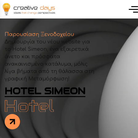
Παρουσίαση Ξενοδοχείου
Δημιουργία του νέου website για
το Hotel Simeon, ένα εξαιρετικά
άνετο και πρόσφατα
ανακαινισμένο κατάλυμα, μόλις
λίγα βήματα από τη θάλασσα στη
γραφική Μεταμόρφωση!
HOTEL SIMEON