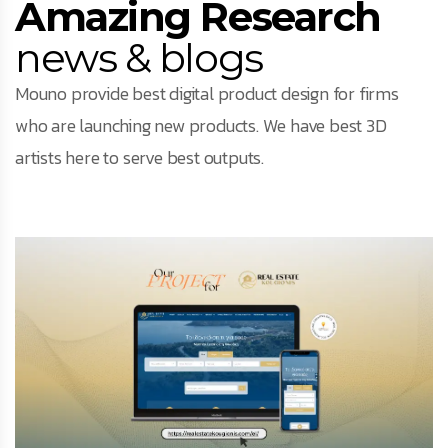
Amazing Research
Facebook
news & blogs
Mouno provide best digital product design for firms
Instagram
who are launching new products. We have best 3D
artists here to serve best outputs.
LinkedIn
info@creativedays.gr
Ι.ΤΣΑΛΟΥΧΊΔΗ 16-20, ΘΕΣΣΑΛΟΝΊΚΗ 54248