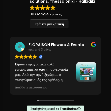
solutions, Thessaloniki - Halkidiki
38 Google κριτικές
Γράψτε μια κριτική
FLORAISON Flowers & Events
πριν από 3 μήνες
Είμαστε πραγματικά πολύ
ευχαριστημένοι από τη συνεργασία
μας. Από την αρχή ξεχώρισε ο
επαγγελματισμός της ομάδας, η
γνώση και η εμπειρία που φέρνουν σε
Διαβάστε περισσότερα
κάθε βήμα.
Το αποτέλεσμα του eshop είναι πανέμορφο και
απόλυτα λειτουργικό, ακριβώς όπως το είχαμε
φανταστεί (και ακόμα καλύτερο)!! Παράλληλα, η
Επαληθεύτηκε από το Trustindex
συμβουλευτική υποστήριξη, η εκπαίδευση και η