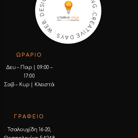
G
N
G
.
C
I
S
R
E
E
D
A
T
.
B
I
V
E
E
W
D
.
A
S
Y
ΩΡΑΡΙΟ
Δευ – Παρ | 09:00 –
17:00
Σαβ – Κυρ | Κλειστά
ΓΡΑΦΕΙΟ
Τσαλουχίδη 16-20,