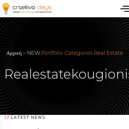
Αρχική – NEW
.
Portfolio Categories
.
Real Estate
Realestatekougion
//
LATEST NEWS