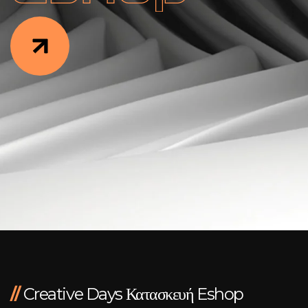
Facebook
Instagram
LinkedIn
info@creativedays.gr
+
(30) 2310
434378
+
//
Creative Days Κατασκευή Eshop