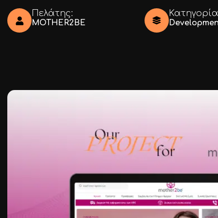
Ι.ΤΣΑΛΟΥΧΊΔΗ 16-20, ΘΕΣΣΑΛΟΝΊΚΗ 54248
Πελάτης:
Κατηγορία
MOTHER2BE
Developmen