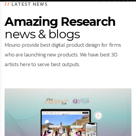
//
LATEST NEWS
Facebook
Amazing Research
news & blogs
Instagram
Mouno provide best digital product design for firms
LinkedIn
who are launching new products. We have best 3D
artists here to serve best outputs.
info@creativedays.gr
Ι.ΤΣΑΛΟΥΧΊΔΗ 16-20, ΘΕΣΣΑΛΟΝΊΚΗ 54248