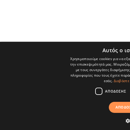
Αυτός ο ι
Χρησιμοποιούμε cookies για να εξ
την επισκεψιμότητά μας. Μοιραζόμ
με τους συνεργάτες διαφήμισης 
πληροφορίες που τους έχετε παρά
εσάς.
Διαβάστε
ΑΠΌΔΟΣΗΣ
ΑΠΟΔΟ