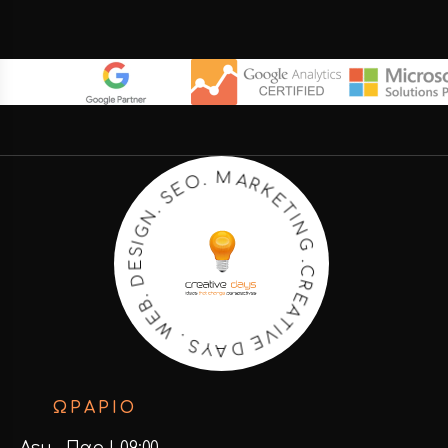
A
R
M
K
E
.
T
O
I
N
E
S
G
.
.
N
C
G
R
I
E
S
A
E
T
D
I
V
.
B
E
E
D
W
A
.
Y
S
ΩΡΑΡΙΟ
Δευ – Παρ | 09:00 –