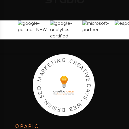
STUDIO
E
A
R
T
C
I
.
V
G
E
N
D
I
T
A
E
Y
K
S
R
.
A
W
M
E
B
.
O
.
D
E
E
S
S
.
N
I
G
ΩΡΑΡΙΟ