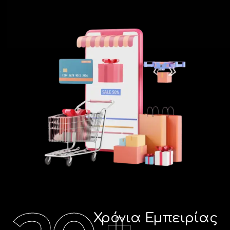
Facebook
Instagram
LinkedIn
info@creativedays.gr
Ι.ΤΣΑΛΟΥΧΊΔΗ 16-20, ΘΕΣΣΑΛΟΝΊΚΗ 54248
+
Χρόνια Εμπειρίας