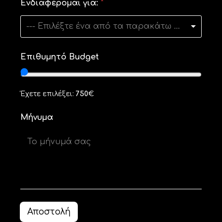
Ενδιαφέρομαι για:
*
α
*
--- Επιλέξτε ένα από τα παρακάτω ---
Ε
π
ι
θ
Επιθυμητό Budget
υ
μ
η
τ
Έχετε επιλέξει:
750
€
ό
Μήνυμα
Αποστολή