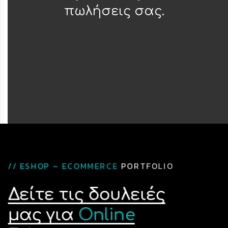
πωλήσεις σας.
/
/
E
S
H
O
P
–
E
C
O
M
M
E
R
C
E
P
O
R
T
F
O
L
I
O
Δείτε τις δουλειές
μας για
Online