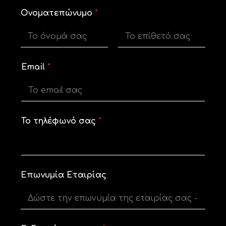
Ονοματεπώνυμο
*
First
Last
Email
*
Το τηλέφωνό σας
*
Ε
Επωνυμία Εταιρίας
π
ω
ν
υ
μ
ί