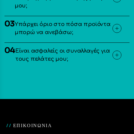
μου;
03
Υπάρχει όριο στο πόσα προϊόντα
μπορώ να ανεβάσω;
04
Είναι ασφαλείς οι συναλλαγές για
τους πελάτες μου;
/
/
Ε
Π
Ι
Κ
Ο
Ι
Ν
Ω
Ν
Ι
Α