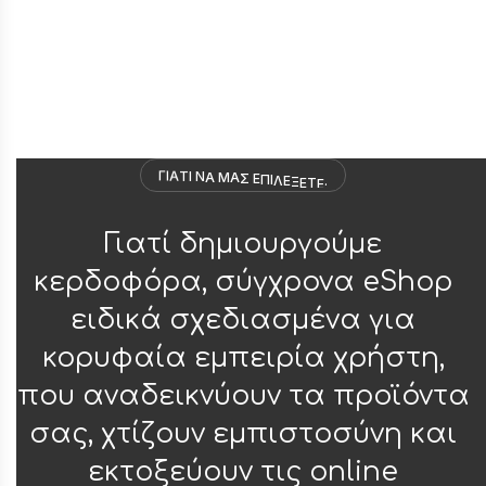
Γ
Ι
Α
Τ
Ι
Ν
Α
Μ
Α
Σ
Ε
Π
Ι
Λ
Ε
Ξ
Ε
Τ
Ε
;
Γιατί δημιουργούμε
κερδοφόρα, σύγχρονα eShop
ειδικά σχεδιασμένα για
κορυφαία εμπειρία χρήστη,
που αναδεικνύουν τα προϊόντα
σας, χτίζουν εμπιστοσύνη και
εκτοξεύουν τις online