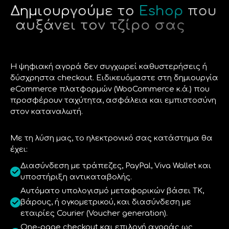
Δ
η
μ
ι
ο
υ
ρ
γ
ο
ύ
μ
ε
τ
ο
E
s
h
o
p
π
ο
υ
α
υ
ξ
ά
ν
ε
ι
τ
ο
ν
τ
ζ
ί
ρ
ο
σ
α
ς
Η ψηφιακή αγορά δεν συγχωρεί καθυστερήσεις ή
δύσχρηστα checkout. Ειδικευόμαστε στη δημιουργία
eCommerce πλατφορμών (WooCommerce κ.ά.) που
προσφέρουν ταχύτητα, ασφάλεια και εμπιστοσύνη
στον καταναλωτή.
Με τη λύση μας, το ηλεκτρονικό σας κατάστημα θα
έχει:
Διασύνδεση με τράπεζες, PayPal, Viva Wallet και
υποστήριξη αντικαταβολής.
Αυτόματο υπολογισμό μεταφορικών βάσει ΤΚ,
βάρους, ή ογκομετρικού, και διασύνδεση με
εταιρίες Courier (Voucher generation).
One-page checkout και επιλογή αγοράς ως