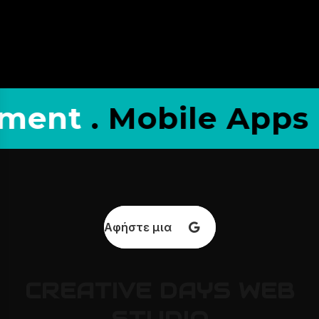
obile Apps .
Flower
Αφήστε μια κριτική
CREATIVE
DAYS
WEB