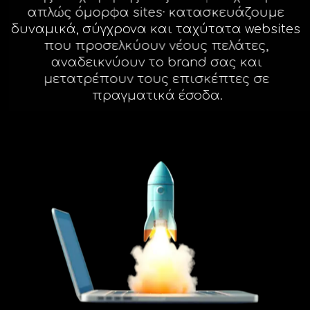
απλώς όμορφα sites· κατασκευάζουμε
Facebook
δυναμικά, σύγχρονα και ταχύτατα websites
που προσελκύουν νέους πελάτες,
αναδεικνύουν το brand σας και
Instagram
μετατρέπουν τους επισκέπτες σε
πραγματικά έσοδα.
LinkedIn
info@creativedays.gr
Ι.ΤΣΑΛΟΥΧΊΔΗ 16-20, ΘΕΣΣΑΛΟΝΊΚΗ 54248