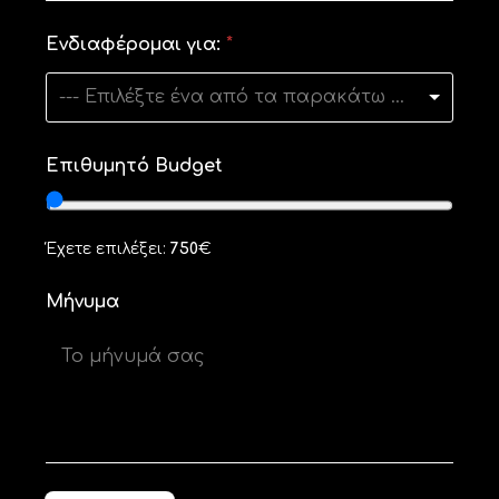
*
Ενδιαφέρομαι για:
*
σ
α
ς
--- Επιλέξτε ένα από τα παρακάτω ---
Ε
π
ω
Επιθυμητό Budget
ν
υ
μ
ί
Έχετε επιλέξει:
750
€
α
Μήνυμα