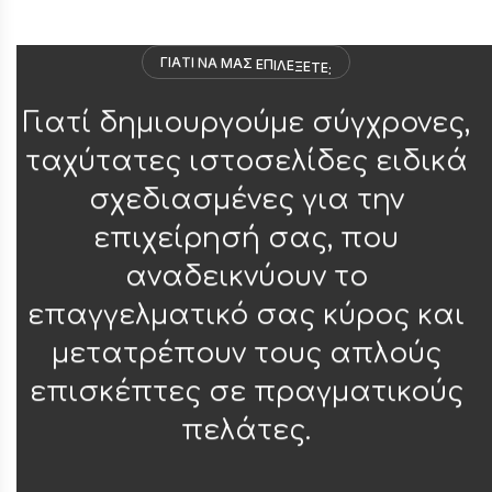
Γ
Ι
Α
Τ
Ι
Ν
Α
Μ
Α
Σ
Ε
Π
Ι
Λ
Ε
Ξ
Ε
Τ
Ε
;
Γιατί δημιουργούμε σύγχρονες,
ταχύτατες ιστοσελίδες ειδικά
σχεδιασμένες για την
επιχείρησή σας, που
αναδεικνύουν το
επαγγελματικό σας κύρος και
μετατρέπουν τους απλούς
επισκέπτες σε πραγματικούς
πελάτες.