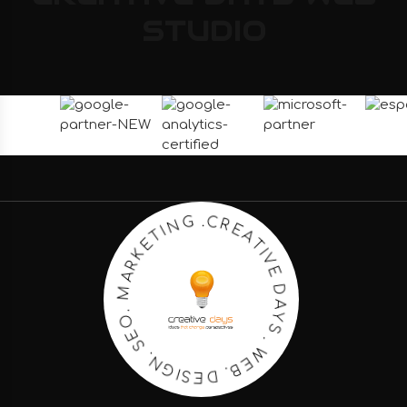
STUDIO
A
T
E
I
R
V
C
E
.
D
G
N
A
Y
I
T
S
E
.
K
W
R
E
A
B
M
.
D
.
O
E
E
S
S
I
G
.
N