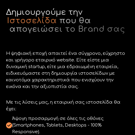
Δ
η
μ
ι
ο
υ
ρ
γ
ο
ύ
μ
ε
τ
η
ν
Ι
σ
τ
ο
σ
ε
λ
ί
δ
α
π
ο
υ
θ
α
α
π
ο
γ
ε
ι
ώ
σ
ε
ι
τ
ο
B
r
a
n
d
σ
α
ς
Η ψηφιακή εποχή απαιτεί ένα σύγχρονο, εύχρηστο
και γρήγορο εταιρικό website. Είτε είστε μια
δυναμική startup, είτε μια εδραιωμένη εταιρεία,
ειδικευόμαστε στη δημιουργία ιστοσελίδων με
καινοτόμα χαρακτηριστικά που ενισχύουν την
εικόνα και την αξιοπιστία σας.
Με τις λύσεις μας, η εταιρική σας ιστοσελίδα θα
έχει:
Άψογη προσαρμογή σε όλες τις οθόνες
(Smartphones, Tablets, Desktops - 100%
Responsive).