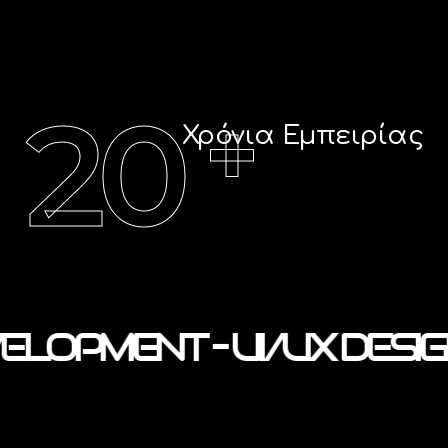
20
+
Χρόνια Εμπειρίας
LOPMENT – UI/UX DESIGN