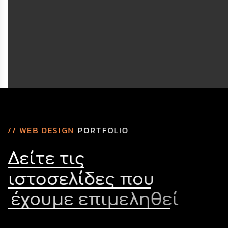
/
/
W
E
B
D
E
S
I
G
N
P
O
R
T
F
O
L
I
O
Δ
ε
ί
τ
ε
τ
ι
ς
ι
σ
τ
ο
σ
ε
λ
ί
δ
ε
ς
π
ο
υ
έ
χ
ο
υ
μ
ε
ε
π
ι
μ
ε
λ
η
θ
ε
ί