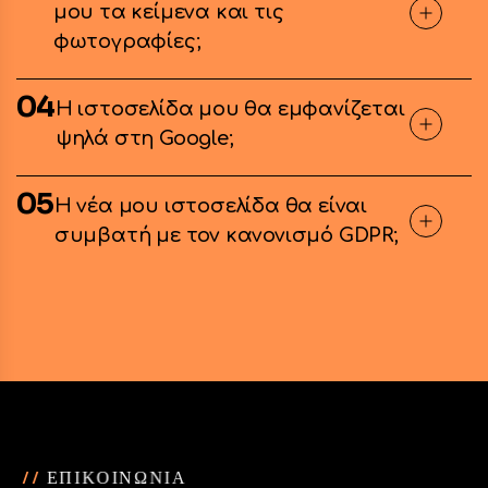
μου τα κείμενα και τις
φωτογραφίες;
04
Η ιστοσελίδα μου θα εμφανίζεται
ψηλά στη Google;
05
Η νέα μου ιστοσελίδα θα είναι
συμβατή με τον κανονισμό GDPR;
/
/
Ε
Π
Ι
Κ
Ο
Ι
Ν
Ω
Ν
Ι
Α