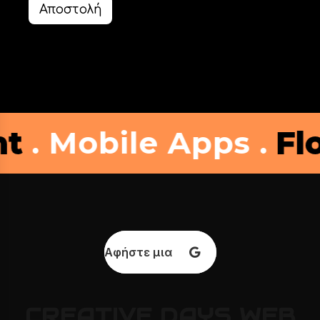
Αποστολή
le Apps .
Flower Sh
Αφήστε μια κριτική
CREATIVE
DAYS
WEB