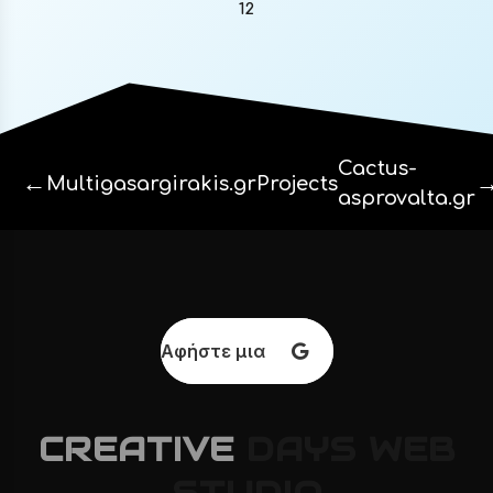
Cactus-
←
Multigasargirakis.gr
Projects
asprovalta.gr
Αφήστε μια κριτική
CREATIVE
DAYS
WEB