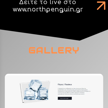
Δείτε το live στο
www.northpenguin.gr
GALLERY