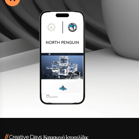
Facebook
Instagram
LinkedIn
info@creativedays.gr
Ι.ΤΣΑΛΟΥΧΊΔΗ 16-20, ΘΕΣΣΑΛΟΝΊΚΗ 54248
//
Creative Days Κατασκευή Ιστοσελίδας