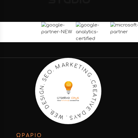
STUDIO
N
G
I
T
.
E
C
K
R
R
E
A
A
M
T
I
V
.
O
E
E
D
S
A
.
Y
N
S
G
.
I
S
W
E
E
D
B
.
ΩΡΑΡΙΟ