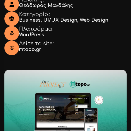
Θεόδωρος Μαγδάλης
Κατηγορία:
Business
,
UI/UX Design
,
Web Design
Πλατφόρμα:
WordPress
Δείτε το site:
mtopo.gr