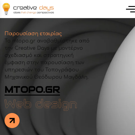
Παρουσίαση εταιρίας
Το mtopo.gr αναβαθμίστηκε από
την Creative Days με μοντέρνο
σχεδιασμό και στρατηγική
έμφαση στην παρουσίαση των
υπηρεσιών του Τοπογράφου
Μηχανικού Θεόδωρου Μαγδάλη.
MTOPO.GR