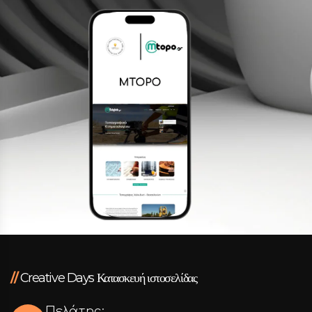
Facebook
Instagram
LinkedIn
info@creativedays.gr
Ι.ΤΣΑΛΟΥΧΊΔΗ 16-20, ΘΕΣΣΑΛΟΝΊΚΗ 54248
//
Creative Days Κατασκευή ιστοσελίδας
Πελάτης: