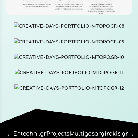
←
→
Entechni.gr
Projects
Multigasargirakis.gr