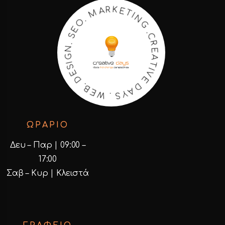
.
G
C
N
R
E
I
T
A
E
T
K
I
V
R
E
A
M
D
A
.
O
Y
S
E
S
.
W
.
N
E
G
B
I
.
S
D
E
ΩΡΑΡΙΟ
Δευ – Παρ | 09:00 –
17:00
Σαβ – Κυρ | Κλειστά