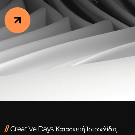
Facebook
Instagram
LinkedIn
info@creativedays.gr
+
(30) 2310
434378
+
//
Creative Days Κατασκευή Ιστοσελίδας