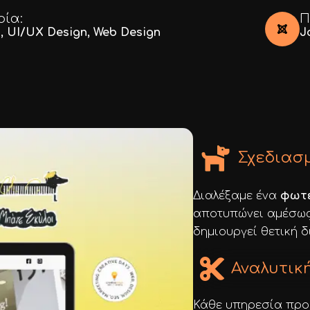
ρία:
Π
s
,
UI/UX Design
,
Web Design
J
Σχεδιασ
Διαλέξαμε ένα
φωτε
αποτυπώνει αμέσω
δημιουργεί θετική 
Αναλυτικ
Κάθε υπηρεσία προβ