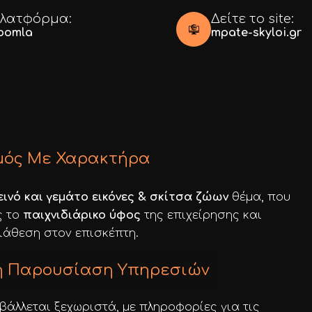
λατφόρμα:
Δείτε το site:
oomla
mpate-skyloi.gr
μός Με Χαρακτήρα
ινό και γεμάτο εικόνες & σκίτσα ζώων
θέμα, που
ς το
παιχνιδιάρικο ύφος
της επιχείρησης και
διάθεση στον επισκέπτη.
ή Παρουσίαση Υπηρεσιών
άλλεται ξεχωριστά, με πληροφορίες για τις