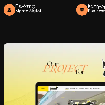
Ι.ΤΣΑΛΟΥΧΊΔΗ 16-20, ΘΕΣΣΑΛΟΝΊΚΗ 54248
Πελάτης:
Κατηγο
Mpate Skyloi
Busines