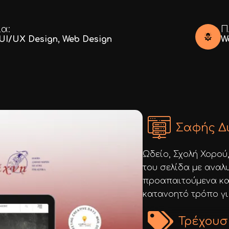
α:
Π
UI/UX Design
,
Web Design
W
Σαφής Δ
Ωδείο, Σχολή Χορού
του σελίδα με αναλ
προαπαιτούμενα κα
κατανοητό τρόπο γι
Τρέχουσ