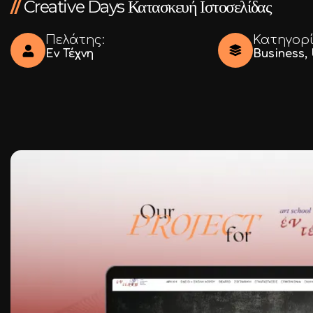
Ι.ΤΣΑΛΟΥΧΊΔΗ 16-20, ΘΕΣΣΑΛΟΝΊΚΗ 54248
//
Creative Days Κατασκευή Ιστοσελίδας
Πελάτης:
Κατηγορί
Εν Τέχνη
Business
,