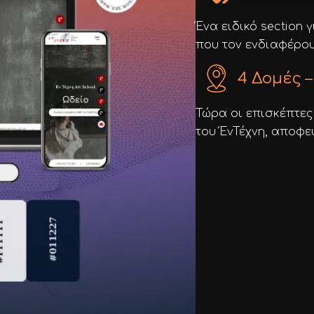
Ένα ειδικό section 
που τον ενδιαφέρουν
4 Δομές –
Τώρα οι επισκέπτες
του ΈνΤέχνη, αποφε