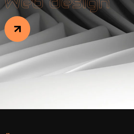
Facebook
Instagram
LinkedIn
info@creativedays.gr
+
(30) 2310
434378
+