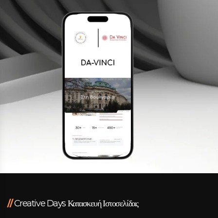
Facebook
Instagram
LinkedIn
info@creativedays.gr
Ι.ΤΣΑΛΟΥΧΊΔΗ 16-20, ΘΕΣΣΑΛΟΝΊΚΗ 54248
//
Creative Days Κατασκευή Ιστοσελίδας