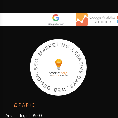
E
R
A
C
T
.
I
G
V
N
E
I
D
T
E
A
K
Y
S
R
A
.
M
W
E
.
O
B
.
E
D
S
E
.
N
S
I
G
ΩΡΑΡΙΟ
Δευ – Παρ | 09:00 –