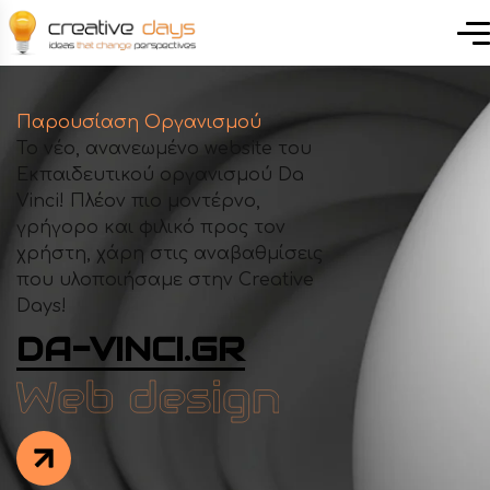
Παρουσίαση Οργανισμού
Το νέο, ανανεωμένο website του
Εκπαιδευτικού οργανισμού Da
Vinci! Πλέον πιο μοντέρνο,
γρήγορο και φιλικό προς τον
χρήστη, χάρη στις αναβαθμίσεις
που υλοποιήσαμε στην Creative
Days!
DA-VINCI.GR