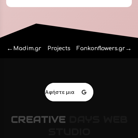
←
→
Madim.gr
Projects
Fankonflowers.gr
Αφήστε μια κριτική
CREATIVE
DAYS
WEB
STUDIO