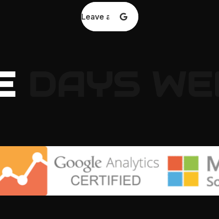
Leave a review
E
DAYS
WE