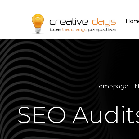
Hom
Hom
Homepage E
SEO Audits