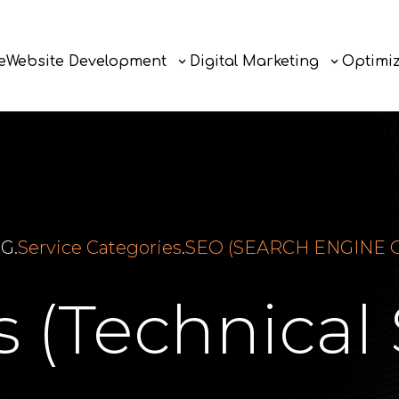
e
Website Development
Digital Marketing
Optimiz
e
Website Development
Digital Marketing
Optimi
NG
.
Service Categories
.
SEO (SEARCH ENGINE 
 (Technical