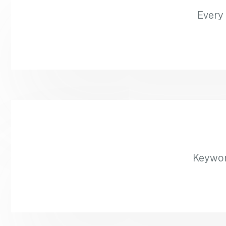
Every 
Keywor