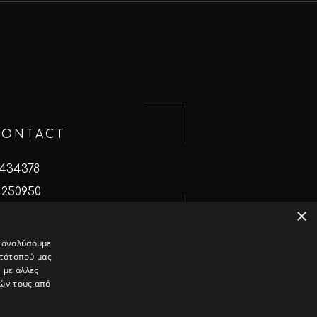
CONTACT
 434378
 250950
×
ativedays.gr
α αναλύσουμε
στότοπού μας
 με άλλες
ιών τους από