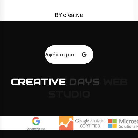
BY creative
Αφήστε μια κριτική
CREATIVE
DAYS
WEB
STUDIO