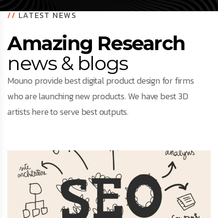
//
LATEST NEWS
Facebook
Amazing Research
Instagram
news & blogs
LinkedIn
Mouno provide best digital product design for firms
who are launching new products. We have best 3D
artists here to serve best outputs.
info@creativedays.gr
Ι.ΤΣΑΛΟΥΧΊΔΗ 16-20, ΘΕΣΣΑΛΟΝΊΚΗ 54248