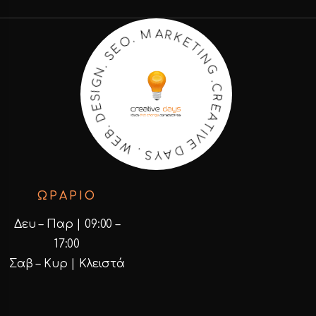
R
K
A
E
T
M
I
N
.
O
G
E
.
C
S
R
.
N
E
A
G
T
I
S
I
E
V
E
D
D
.
B
A
E
Y
W
S
.
ΩΡΑΡΙΟ
Δευ – Παρ | 09:00 –
17:00
Σαβ – Κυρ | Κλειστά