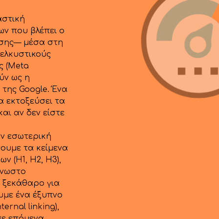
αστική
ων που βλέπει ο
ησης— μέσα στη
 ελκυστικούς
ές (Meta
ούν ως η
της Google. Ένα
α εκτοξεύσει τα
και αν δεν είστε
ην εσωτερική
ουμε τα κείμενα
ν (H1, H2, H3),
γνωστο
ι ξεκάθαρο για
υμε ένα έξυπνο
rnal linking),
σε επόμενα