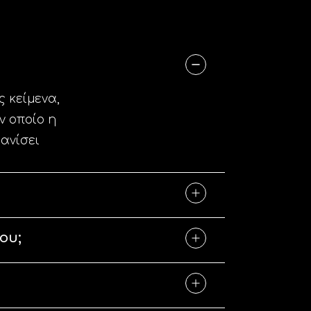
ς κείμενα,
ον οποίο η
φανίσει
ου;