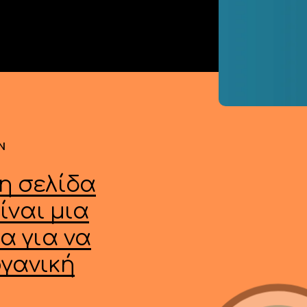
N
η
σελίδα
ίναι
μια
ία
για
να
γανική