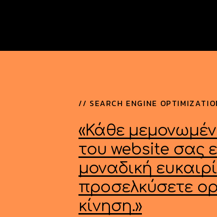
/
/
S
E
A
R
C
H
E
N
G
I
N
E
O
P
T
I
M
I
Z
A
T
I
O
«Κάθε
μεμονωμέν
του
website
σας
ε
μοναδική
ευκαιρ
προσελκύσετε
ορ
κίνηση.»