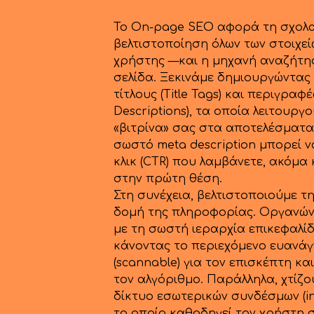
Το On-page SEO αφορά τη σχολ
βελτιστοποίηση όλων των στοιχεί
χρήστης —και η μηχανή αναζήτ
σελίδα. Ξεκινάμε δημιουργώντας
τίτλους (Title Tags) και περιγραφ
Descriptions), τα οποία λειτουργ
«βιτρίνα» σας στα αποτελέσματα 
σωστό meta description μπορεί ν
κλικ (CTR) που λαμβάνετε, ακόμα 
στην πρώτη θέση.
Στη συνέχεια, βελτιστοποιούμε τ
δομή της πληροφορίας. Οργανών
με τη σωστή ιεραρχία επικεφαλίδω
κάνοντας το περιεχόμενο ευανά
(scannable) για τον επισκέπτη κα
τον αλγόριθμο. Παράλληλα, χτίζο
δίκτυο εσωτερικών συνδέσμων (inte
το οποίο καθοδηγεί τον χρήστη 