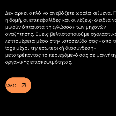
Facebook
Δεν αρκεί απλά να ανεβάζετε ωραία κείμενα. 
η δομή, οι επικεφαλίδες και οι λέξεις-κλειδιά ν
Instagram
μιλούν άπταιστα τη «γλώσσα» των μηχανών
αναζήτησης. Εμείς βελτιστοποιούμε σχολαστικ
λεπτομέρεια μέσα στην ιστοσελίδα σας – από τ
LinkedIn
tags μέχρι την εσωτερική διασύνδεση –
μετατρέποντας το περιεχόμενό σας σε μαγνήτη
οργανικής επισκεψιμότητας.
info@creativedays.gr
+
(30) 2310
434378
Κάλεσε τώρα!
+
I.TSALOUCHIDI 16-20, THESSALONIKI 54248