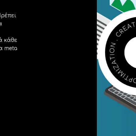
Πρέπει
α
E
V
I
T
A
E
ά κάθε
R
C
α meta
.
N
O
I
T
A
Z
I
M