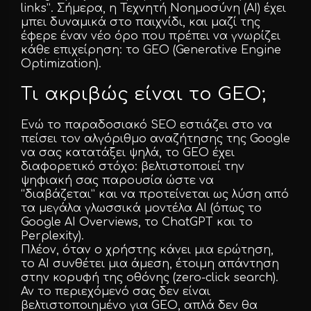
links”. Σήμερα, η Τεχνητή Νοημοσύνη (AI) έχει
μπει δυναμικά στο παιχνίδι, και μαζί της
Facebook
έφερε έναν νέο όρο που πρέπει να γνωρίζει
κάθε επιχείρηση: το GEO (Generative Engine
Optimization).
Instagram
Τι ακριβώς είναι το GEO;
LinkedIn
Ενώ το παραδοσιακό SEO εστιάζει στο να
πείσει τον αλγόριθμο αναζήτησης της Google
να σας κατατάξει ψηλά, το GEO έχει
διαφορετικό στόχο: βελτιστοποιεί την
ψηφιακή σας παρουσία ώστε να
info@creativedays.gr
“διαβάζεται” και να προτείνεται ως λύση από
τα μεγάλα γλωσσικά μοντέλα AI (όπως το
Google AI Overviews, το ChatGPT και το
Perplexity).
Πλέον, όταν ο χρήστης κάνει μια ερώτηση,
Ι.ΤΣΑΛΟΥΧΊΔΗ 16-20, ΘΕΣΣΑΛΟΝΊΚΗ 54248
το AI συνθέτει μια άμεση, έτοιμη απάντηση
στην κορυφή της οθόνης (zero-click search).
Αν το περιεχόμενό σας δεν είναι
βελτιστοποιημένο για GEO, απλά δεν θα