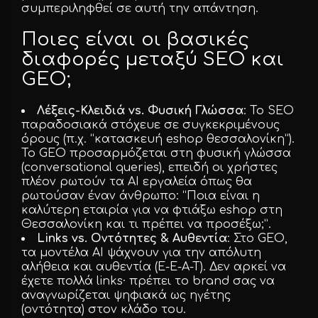
συμπεριληφθεί σε αυτή την απάντηση.
Ποιες είναι οι βασικές
διαφορές μεταξύ SEO και
GEO;
Λέξεις-Κλειδιά vs. Φυσική Γλώσσα
: Το SEO
παραδοσιακά στόχευε σε συγκεκριμένους
όρους (π.χ. “κατασκευή eshop θεσσαλονίκη”).
Το GEO προσαρμόζεται στη φυσική γλώσσα
(conversational queries), επειδή οι χρήστες
πλέον ρωτούν τα AI εργαλεία όπως θα
ρωτούσαν έναν άνθρωπο: “Ποια είναι η
καλύτερη εταιρία για να φτιάξω eshop στη
Θεσσαλονίκη και τι πρέπει να προσέξω;”.
Links vs. Οντότητες & Αυθεντία
: Στο GEO,
τα μοντέλα AI ψάχνουν για την απόλυτη
αλήθεια και αυθεντία (E-E-A-T). Δεν αρκεί να
έχετε πολλά links· πρέπει το brand σας να
αναγνωρίζεται ψηφιακά ως ηγέτης
(οντότητα) στον κλάδο του.