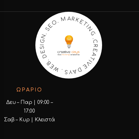
K
E
R
T
A
I
N
M
G
.
O
.
C
E
R
S
E
.
A
N
T
G
I
V
I
S
E
E
D
D
A
.
B
Y
E
S
W
.
ΩΡΑΡΙΟ
Δευ – Παρ | 09:00 –
17:00
Σαβ – Κυρ | Κλειστά