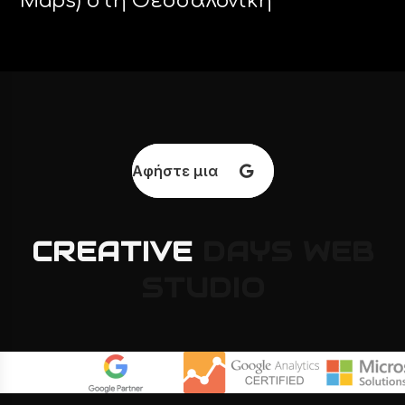
Maps) στη Θεσσαλονίκη
Αφήστε μια κριτική
CREATIVE
DAYS
WEB
STUDIO