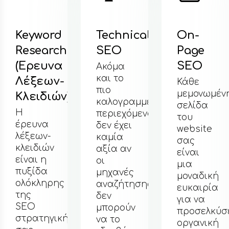
Technical
On-
Content
SEO
Page
Optimiza
SEO
Ακόμα
Στον
και το
κόσμο
Κάθε
πιο
του
μεμονωμένη
καλογραμμένο
SEO,
σελίδα
περιεχόμενο
συχνά
του
δεν έχει
λέμε ότι
website
καμία
«το
σας
αξία αν
περιεχόμεν
είναι
οι
είναι ο
μια
μηχανές
βασιλιάς».
μοναδική
αναζήτησης
Όμως,
ευκαιρία
δεν
το απλό
για να
μπορούν
περιεχόμεν
προσελκύσετε
να το
δεν
οργανική