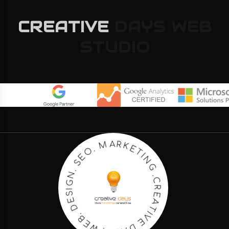
CREATIVE
DAYS
WEB
STUDIO
E
T
K
I
N
R
G
A
M
.
C
.
R
O
E
E
A
S
T
I
.
V
N
E
G
I
D
S
A
E
Y
D
S
.