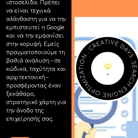
ιστοσελίδα. Πρέπει
να είναι τεχνικά
Facebook
αλάνθαστη για να την
εμπιστευτεί η Google
Instagram
και να την εμφανίσει
D
E
A
V
Y
στην κορυφή. Εμείς
I
S
T
A
LinkedIn
.
S
E
πραγματοποιούμε τη
E
R
A
C
βαθιά ανάλυση – σε
R
.
C
κώδικα, ταχύτητα και
N
H
O
αρχιτεκτονική –
E
I
T
N
A
info@creativedays.gr
G
προσφέροντας έναν
Z
I
N
I
M
E
I
T
ξεκάθαρο,
O
P
στρατηγικό χάρτη για
την άνοδο της
Ι.ΤΣΑΛΟΥΧΊΔΗ 16-20, ΘΕΣΣΑΛΟΝΊΚΗ 54248
επιχείρησής σας.