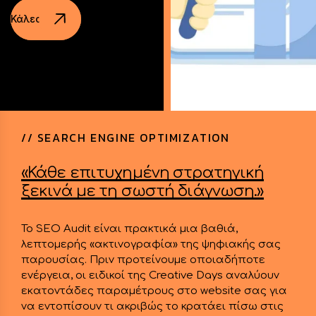
Κάλεσε τώρα!
/
/
S
E
A
R
C
H
E
N
G
I
N
E
O
P
T
I
M
I
Z
A
T
I
O
N
«Κάθε
επιτυχημένη
στρατηγική
ξεκινά
με
τη
σωστή
διάγνωση.»
Το SEO Audit είναι πρακτικά μια βαθιά,
λεπτομερής «ακτινογραφία» της ψηφιακής σας
παρουσίας. Πριν προτείνουμε οποιαδήποτε
ενέργεια, οι ειδικοί της Creative Days αναλύουν
εκατοντάδες παραμέτρους στο website σας για
να εντοπίσουν τι ακριβώς το κρατάει πίσω στις