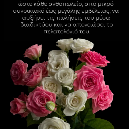
ώστε κάθε ανθοπωλείο, από μικρό
Facebook
συνοικιακό έως μεγάλης εμβέλειας, να
αυξήσει τις πωλήσεις του μέσω
διαδικτύου και να απογειώσει το
Instagram
πελατολόγιό του.
LinkedIn
info@creativedays.gr
Ι.ΤΣΑΛΟΥΧΊΔΗ 16-20, ΘΕΣΣΑΛΟΝΊΚΗ 54248