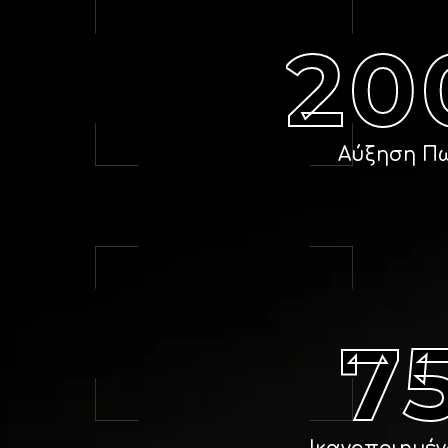
20
Αύξηση Π
7