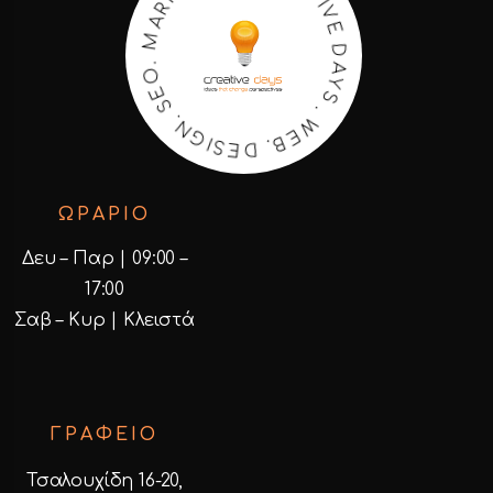
A
N
Y
I
T
S
E
.
K
W
R
E
A
B
M
.
D
.
O
E
E
S
I
S
G
.
N
ΩΡΑΡΙΟ
Δευ – Παρ | 09:00 –
17:00
Σαβ – Κυρ | Κλειστά
ΓΡΑΦΕΙΟ
Τσαλουχίδη 16-20,