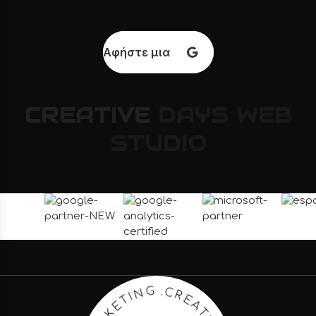
Αφήστε μια κριτική
CREATIVE
DAYS
WEB
STUDIO
A
T
E
I
R
V
C
E
.
D
G