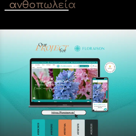
α
ν
θ
ο
π
ω
λ
ε
ί
α