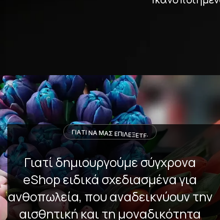
Ικανοποιημέν
Γ
Ι
Α
Τ
Ι
Ν
Α
Μ
Α
Σ
Ε
Π
Ι
Λ
Ε
Ξ
Ε
Τ
Ε
;
Γιατί δημιουργούμε σύγχρονα
eShop ειδικά σχεδιασμένα για
ανθοπωλεία, που αναδεικνύουν την
αισθητική και τη μοναδικότητα