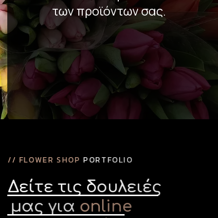
των προϊόντων σας.
/
/
F
L
O
W
E
R
S
H
O
P
P
O
R
T
F
O
L
I
O
Δ
ε
ί
τ
ε
τ
ι
ς
δ
ο
υ
λ
ε
ι
έ
ς
μ
α
ς
γ
ι
α
o
n
l
i
n
e