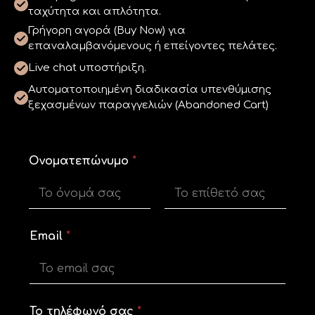
ταχύτητα και απλότητα.
Γρήγορη αγορά (Buy Now) για
επαναλαμβανόμενους ή επείγοντες πελάτες.
Live chat υποστήριξη.
Αυτοματοποιημένη διαδικασία υπενθύμισης
ξεχασμένων παραγγελιών (Abandoned Cart)
*
Ονοματεπώνυμο
*
*
Ο
ν
ο
First
Last
μ
α
Email
*
τ
ε
π
ώ
ν
υ
Το τηλέφωνό σας
*