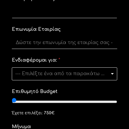
μ
ο
Επωνυμία Εταιρίας
Ενδιαφέρομαι για:
*
--- Επιλέξτε ένα από τα παρακάτω ---
Επιθυμητό Budget
Έχετε επιλέξει:
750
€
Μήνυμα