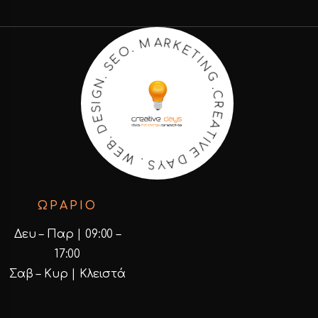
K
E
R
T
A
I
N
M
G
.
O
.
C
E
R
S
E
.
A
N
T
G
I
V
I
S
E
E
D
D
A
.
B
Y
E
S
W
.
ΩΡΑΡΙΟ
Δευ – Παρ | 09:00 –
17:00
Σαβ – Κυρ | Κλειστά