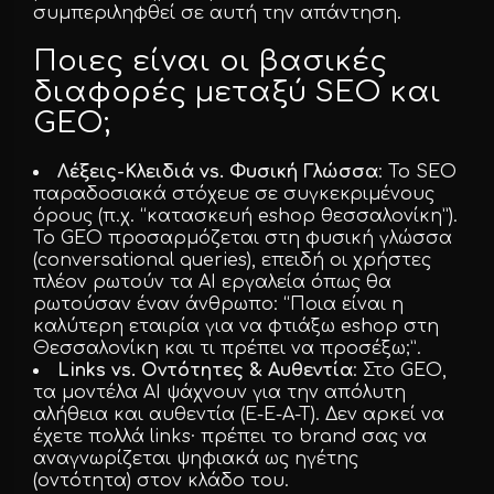
συμπεριληφθεί σε αυτή την απάντηση.
Ποιες είναι οι βασικές
διαφορές μεταξύ SEO και
GEO;
Λέξεις-Κλειδιά vs. Φυσική Γλώσσα
: Το SEO
παραδοσιακά στόχευε σε συγκεκριμένους
όρους (π.χ. “κατασκευή eshop θεσσαλονίκη”).
Το GEO προσαρμόζεται στη φυσική γλώσσα
(conversational queries), επειδή οι χρήστες
πλέον ρωτούν τα AI εργαλεία όπως θα
ρωτούσαν έναν άνθρωπο: “Ποια είναι η
καλύτερη εταιρία για να φτιάξω eshop στη
Θεσσαλονίκη και τι πρέπει να προσέξω;”.
Links vs. Οντότητες & Αυθεντία
: Στο GEO,
τα μοντέλα AI ψάχνουν για την απόλυτη
αλήθεια και αυθεντία (E-E-A-T). Δεν αρκεί να
έχετε πολλά links· πρέπει το brand σας να
αναγνωρίζεται ψηφιακά ως ηγέτης
(οντότητα) στον κλάδο του.