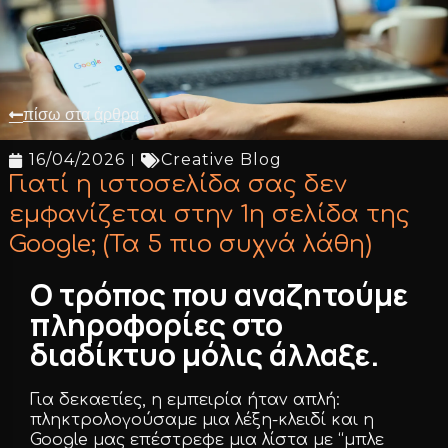
πίσω στα άρθρα
16/04/2026
Creative Blog
Γιατί η ιστοσελίδα σας δεν
εμφανίζεται στην 1η σελίδα της
Google; (Τα 5 πιο συχνά λάθη)
Ο τρόπος που αναζητούμε
πληροφορίες στο
διαδίκτυο μόλις άλλαξε.
Για δεκαετίες, η εμπειρία ήταν απλή:
πληκτρολογούσαμε μια λέξη-κλειδί και η
Google μας επέστρεφε μια λίστα με “μπλε