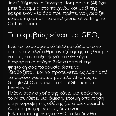
links”. Σήμερα, η Τεχνητή Νοημοσύνη (AI) έχει
μπει δυναμικά στο παιχνίδι, και μαζί της
Facebook
έφερε έναν νέο όρο που πρέπει να γνωρίζει
κάθε επιχείρηση: το GEO (Generative Engine
Optimization).
Instagram
Τι ακριβώς είναι το GEO;
LinkedIn
Ενώ το παραδοσιακό SEO εστιάζει στο να
πείσει τον αλγόριθμο αναζήτησης της Google
να σας κατατάξει ψηλά, το GEO έχει
διαφορετικό στόχο: βελτιστοποιεί την
ψηφιακή σας παρουσία ώστε να
info@creativedays.gr
“διαβάζεται” και να προτείνεται ως λύση από
τα μεγάλα γλωσσικά μοντέλα AI (όπως το
Google AI Overviews, το ChatGPT και το
Perplexity).
Πλέον, όταν ο χρήστης κάνει μια ερώτηση,
Ι.ΤΣΑΛΟΥΧΊΔΗ 16-20, ΘΕΣΣΑΛΟΝΊΚΗ 54248
το AI συνθέτει μια άμεση, έτοιμη απάντηση
στην κορυφή της οθόνης (zero-click search).
Αν το περιεχόμενό σας δεν είναι
βελτιστοποιημένο για GEO, απλά δεν θα